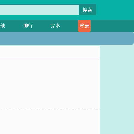
搜索
其他
排行
完本
登录