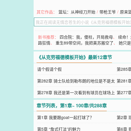
其它作品：
篮坛：从神经刀开始
/
带枪王爷
/
原来
新书推荐：
四合院：我，傻柱，开局救母
、
续命！
路狂情
、
重生89带空间，我把美苏搬空了
、
她只
《从克劳福德模板开始》最新12章节
请个假请个假
第28
第282章 骑士队给到勒布朗的地位是不是太
阅！！
第28
高了！（求订阅！！！）
第278章 我还是第一次看到有球员在球场上
（求订
第27
刷抢断的！（求订阅！！！）
阅！！
章节列表，第1章~ 100章/共288章
第1章 我要跟goat一起打球了？
第2章
第5章 “詹式打法”的魅力
第6章