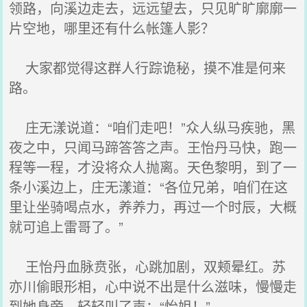
领路，向溪边走去，远远望去，只见旷旷廓廓一
片空地，哪里还有什么帐篷人影？
大家都觉得这群人行踪诡秘，摸不准是何来
路。
庄无漾说道：“咱们走吧！”众人纵马疾驰，黑
夜之中，只闻马蹄答答之声。王怡丹马快，跑一
程等一程，才没将众人抛离。天色黎明，到了一
条小溪边上，庄无漾道：“各位兄弟，咱们在这
里让坐骑喝点水，养养力，再过一个时辰，大概
就可追上雷哥了。”
王怡丹血脉贲张，心跳加剧，双颊晕红。苏
亦川偷眼形相，心中说不出是什么滋味，慢慢走
到她身旁，轻轻叫了声：“怡姐！”