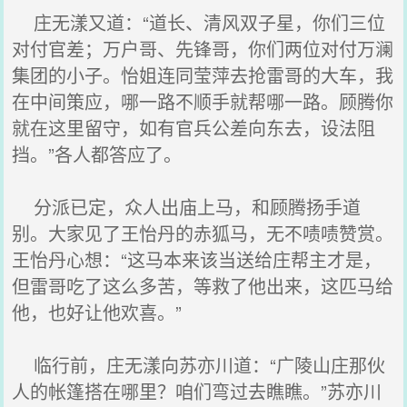
庄无漾又道：“道长、清风双子星，你们三位
对付官差；万户哥、先锋哥，你们两位对付万澜
集团的小子。怡姐连同莹萍去抢雷哥的大车，我
在中间策应，哪一路不顺手就帮哪一路。顾腾你
就在这里留守，如有官兵公差向东去，设法阻
挡。”各人都答应了。
分派已定，众人出庙上马，和顾腾扬手道
别。大家见了王怡丹的赤狐马，无不啧啧赞赏。
王怡丹心想：“这马本来该当送给庄帮主才是，
但雷哥吃了这么多苦，等救了他出来，这匹马给
他，也好让他欢喜。”
临行前，庄无漾向苏亦川道：“广陵山庄那伙
人的帐篷搭在哪里？咱们弯过去瞧瞧。”苏亦川