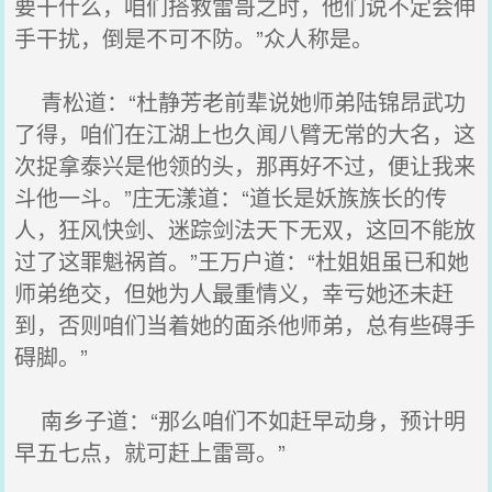
要干什么，咱们搭救雷哥之时，他们说不定会伸
手干扰，倒是不可不防。”众人称是。
青松道：“杜静芳老前辈说她师弟陆锦昂武功
了得，咱们在江湖上也久闻八臂无常的大名，这
次捉拿泰兴是他领的头，那再好不过，便让我来
斗他一斗。”庄无漾道：“道长是妖族族长的传
人，狂风快剑、迷踪剑法天下无双，这回不能放
过了这罪魁祸首。”王万户道：“杜姐姐虽已和她
师弟绝交，但她为人最重情义，幸亏她还未赶
到，否则咱们当着她的面杀他师弟，总有些碍手
碍脚。”
南乡子道：“那么咱们不如赶早动身，预计明
早五七点，就可赶上雷哥。”