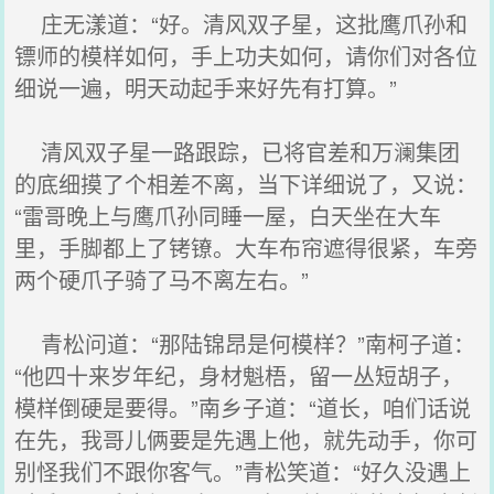
庄无漾道：“好。清风双子星，这批鹰爪孙和
镖师的模样如何，手上功夫如何，请你们对各位
细说一遍，明天动起手来好先有打算。”
清风双子星一路跟踪，已将官差和万澜集团
的底细摸了个相差不离，当下详细说了，又说：
“雷哥晚上与鹰爪孙同睡一屋，白天坐在大车
里，手脚都上了铐镣。大车布帘遮得很紧，车旁
两个硬爪子骑了马不离左右。”
青松问道：“那陆锦昂是何模样？”南柯子道：
“他四十来岁年纪，身材魁梧，留一丛短胡子，
模样倒硬是要得。”南乡子道：“道长，咱们话说
在先，我哥儿俩要是先遇上他，就先动手，你可
别怪我们不跟你客气。”青松笑道：“好久没遇上