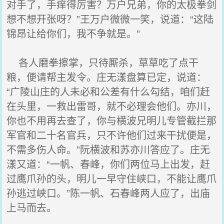
对手了，手痒得厉害？万户兄弟，你的太极拳剑
想不想开张呀？”王万户微微一笑，说道：“这陆
锦昂让给你们，我不争就是。”
各人磨拳擦掌，只待厮杀，草草吃了点干
粮，便请帮主发令。庄无漾盘算已定，说道：
“广陵山庄的人未必和公差有什么勾结，咱们赶
在头里，一救出雷哥，就不必理会他们。亦川，
你也不用再去查了，你与横波兄明儿专管截拦那
军官和二十名官兵，只不许他们过来干扰便是，
不需多伤人命。”阮横波和苏亦川答应了。庄无
漾又道：“一帆、春峰，你们两位马上出发，赶
过鹰爪孙的头，明儿一早守住峡口，不能让鹰爪
孙逃过峡口。”陈一帆、石春峰两人应了，出庙
上马而去。