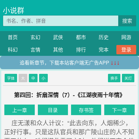
小说群
搜索
首页
玄幻
武侠
都市
历史
网游
科幻
言情
其他
排行
完本
登录
追看新章节，下载本站客户端无广告APP
↓↓↓
字体
大
中
小
换手
关灯
第四回：折扇深情（7）-《江湖夜雨十年情》
上一章
目录
存书签
下一章
庄无漾和众人计议：“此去向东，人烟稀少，
正好行事。只是这队官兵和那广陵山庄的人不知