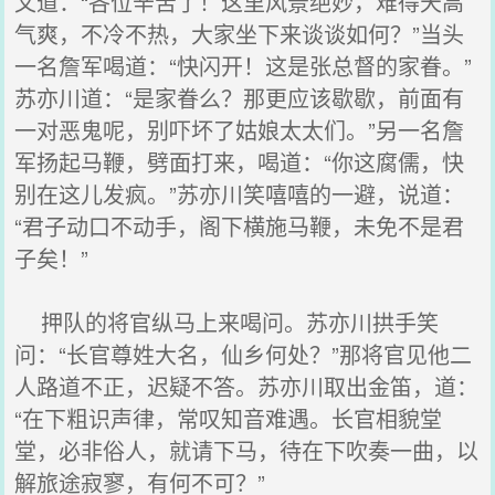
文道：“各位辛苦了！这里风景绝妙，难得天高
气爽，不冷不热，大家坐下来谈谈如何？”当头
一名詹军喝道：“快闪开！这是张总督的家眷。”
苏亦川道：“是家眷么？那更应该歇歇，前面有
一对恶鬼呢，别吓坏了姑娘太太们。”另一名詹
军扬起马鞭，劈面打来，喝道：“你这腐儒，快
别在这儿发疯。”苏亦川笑嘻嘻的一避，说道：
“君子动口不动手，阁下横施马鞭，未免不是君
子矣！”
押队的将官纵马上来喝问。苏亦川拱手笑
问：“长官尊姓大名，仙乡何处？”那将官见他二
人路道不正，迟疑不答。苏亦川取出金笛，道：
“在下粗识声律，常叹知音难遇。长官相貌堂
堂，必非俗人，就请下马，待在下吹奏一曲，以
解旅途寂寥，有何不可？”