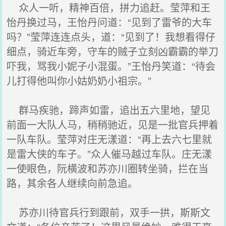
众人一听，精神百倍，拼力追赶。莹萍和王
怡丹换过马，王怡丹问道：“见到了雷爷的大车
吗？”莹萍连连点头，道：“见到了！我想看得仔
细点，骑近车旁，守车的贼子立刻凶霸霸的举刀
吓我，骂我小妮子小混蛋。”王怡丹笑道：“待会
儿打得他叫你小姑奶奶小祖宗。”
群马疾驰，蹄声如雷，追出五六里地，望见
前面一大队人马，稍稍驰近，见是一批官兵押着
一队车队。莹萍对庄无漾道：“再上去六七里就
是雷大侠的车子。”众人催马越过车队。庄无漾
一使眼色，阮横波和苏亦川圈转坐骑，拦在当
路，其余各人继续向前急追。
苏亦川待官兵行到跟前，双手一拱，斯斯文