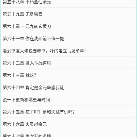
第五十八章 不朽金仙余元
第五十九章 无尽雷霆
第六十章 一元九转玄黄刀
第六十一章 你在我面前不值一提
看到书友大佬说要养书，吓的咱立马发单章！
第六十二章 进入斗战道境
第六十三章 就这？
第六十四章 肯定是余元蛊惑我徒
说一下更新和爆更与时间
第六十五章 疯了吧？是和天赋有仇吗？
第六十六章 火灵战余元
第六十七章 再次开始道境