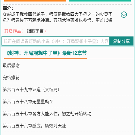
简介：
穿越成了截教四代弟子，师傅是截教四大圣母之一的火灵圣
母？师尊传下万鸦术神通。万鸦术道蕴难以参悟，更难以镇
压，太难修炼？觉醒观想神通，直接观想中子星，自己就是中子星，
其它作品：
细胞宇宙
/
道蕴顿时变成扑火的飞蛾，纷纷而来。万鸦术有红鸦，橙鸦，蓝鸦，
绿鸦，紫鸦，白鸦，黑鸦七个等级，按照构成道核的道蕴与道文数量
复制分享
不同而修成不同等级的火鸦。万鸦术传承自圣人通天教主，乃是实打
实的无上神通，按照修成七等万鸦术各自不同。其中红鸦等同地仙神
《封神：开局观想中子星》最新12章节
通，橙鸦等同天仙，蓝鸦真仙，绿鸦玄仙，紫鸦金仙，白鸦太乙金
仙，黑鸦大罗金仙。就算是他师尊，也不过是修成的紫鸦。王宇看着
最后感谢
自己修出的金色神通乌鸦，定定发呆…请问金鸦是什么等级？
您要是觉得《
封神：开局观想中子星
》还不错的话请不要忘记向您QQ
完结撒花
群和微博微信里的朋友推荐哦！
第六百五十九章证道（大结局）
第六百五十八章无量量劫至
第六百五十七章各方大能入住，初之劫开始转动
第六百五十六章感应，杨蛟对天蓬