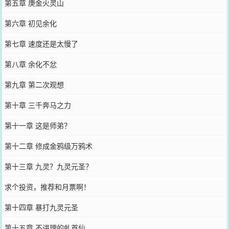
第五章 庚金火灵山
第六章 初见余化
第七章 速度还是太慢了
第八章 余化不忿
第九章 第二次观想
第十章 三千奔马之力
第十一章 这是师弟？
第十二章 修成金鸦级万鸦术
第十三章 九灵？九灵元圣？
求个投资，推荐和月票啊！
第十四章 暴打九灵元圣
第十五章 不讲理的虬首仙