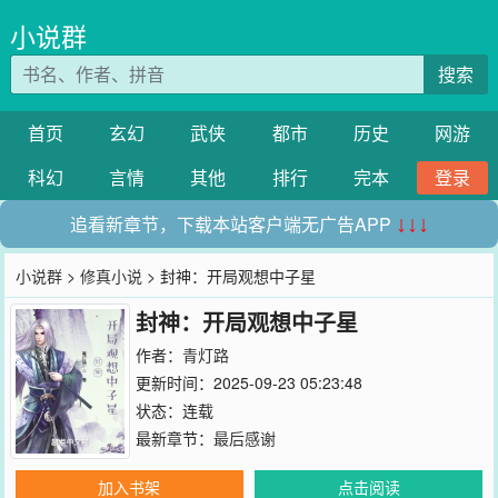
小说群
搜索
首页
玄幻
武侠
都市
历史
网游
科幻
言情
其他
排行
完本
登录
追看新章节，下载本站客户端无广告APP
↓↓↓
小说群
>
修真小说
> 封神：开局观想中子星
封神：开局观想中子星
作者：
青灯路
更新时间：2025-09-23 05:23:48
状态：连载
最新章节：
最后感谢
加入书架
点击阅读