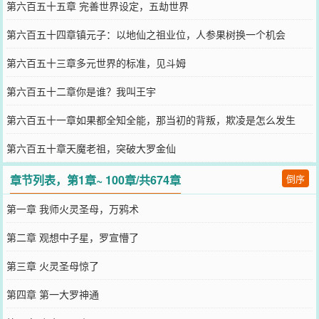
第六百五十五章 完善世界设定，五劫世界
第六百五十四章镇元子：以地仙之祖业位，人参果树换一个机会
第六百五十三章多元世界的标准，见斗姆
第六百五十二章你是谁？我叫王宇
第六百五十一章如果都全知全能，那当初的背叛，欺凌是怎么发生
的？
第六百五十章天魔老祖，突破大罗金仙
章节列表，第1章~ 100章/共674章
倒序
第一章 我师火灵圣母，万鸦术
第二章 观想中子星，罗宣懵了
第三章 火灵圣母惊了
第四章 第一大罗神通