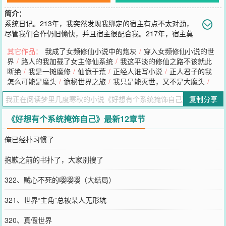
简介：
系统日记。213年，我突然发现我绑定的宿主有点不太对劲，
尽管我们合作仍旧愉快，并且宿主很配合我。217年，宿主莫
名其妙且轻易反杀了被我判定为不可敌的存在。219年，我发现了宿
其它作品：
我成了女频修仙小说中的炮灰
/
穿入女频修仙小说的世
主身上其他系统残留下来的痕迹，我尝试破解痕迹中隐藏的信息。同
界
/
路人的我加载了女主修仙系统
/
我这平淡的修仙之路不该就此
年，信息破解完，整理后获得信息如下：快跑！他不是人！我似乎明
断绝
/
我是一摊魔修
/
仙诡于荒
/
正经人谁写小说
/
正人君子的我
白了什么了，但这一刻，我明显感觉到宿主变得和过去不一样了。我
怎么可能是魔头
/
诡秘世界之旅
/
我只是能灭世，又不是大魔头
/
无法遏制且不正常的产生恐惧情绪，我……日记戛然而止。
您要是觉得《
好想有个系统掩饰自己
》还不错的话请不要忘记向您QQ
复制分享
群和微博微信里的朋友推荐哦！
《好想有个系统掩饰自己》最新12章节
俺已经扑习惯了
抱歉之前的书扑了，大家别搜了
322、贼心不死的嘤嘤嘤（大结局）
321、世界“主角”总被某人无形坑
320、真假世界