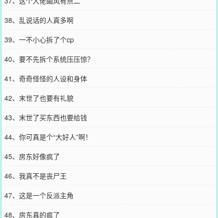
37、这个大佬画风有点二
38、乱说话的人真多啊
39、一不小心拆了个cp
40、要不先拆个系统压压惊？
41、奇奇怪怪的人设和身体
42、末世了也要有礼貌
43、末世了买东西也要给钱
44、你可真是个“大好人”啊！
45、房东好像疯了
46、我真不是丧尸王
47、这是一个反派主角
48、房东真的疯了