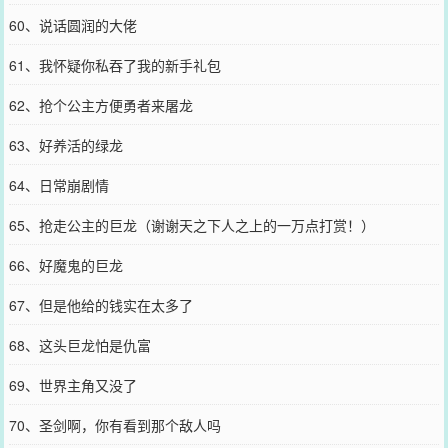
60、说话圆润的大佬
61、我怀疑你私吞了我的新手礼包
62、抢个公主方便勇者来屠龙
63、好养活的绿龙
64、日常崩剧情
65、抢走公主的巨龙（谢谢天之下人之上的一万点打赏！）
66、好魔鬼的巨龙
67、但是他给的钱实在太多了
68、这头巨龙怕是仇富
69、世界主角又没了
70、圣剑啊，你有看到那个敌人吗