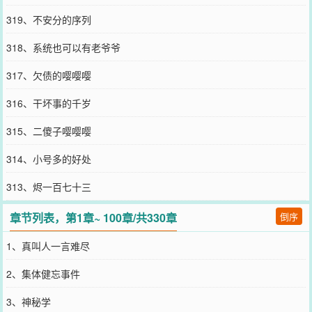
319、不安分的序列
318、系统也可以有老爷爷
317、欠债的嘤嘤嘤
316、干坏事的千岁
315、二傻子嘤嘤嘤
314、小号多的好处
313、烬一百七十三
章节列表，第1章~ 100章/共330章
倒序
1、真叫人一言难尽
2、集体健忘事件
3、神秘学