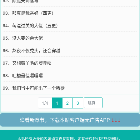
92、除魔天师落幕
93、那真是我亲妈（四更）
94、萌混过关的大佬（五更）
95、没人要的余大佬
96、熬夜不仅秃头，还会穿越
97、又想薅羊毛的嘤嘤嘤
98、吐槽最佳嘤嘤嘤
99、我们当中可能出了一个叛徒
1/4
1
2
3
追看新章节，下载本站客户端无广告APP
↓↓↓
本站所有收录的内容均来自互联网，如有侵权我们将尽快删除。