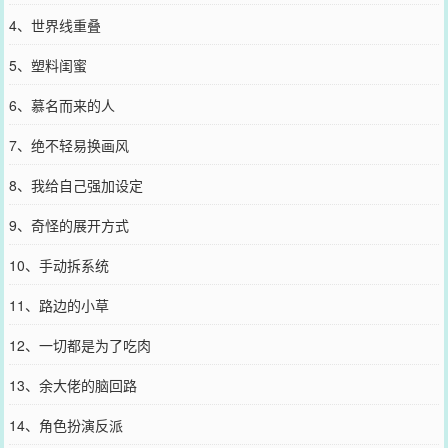
4、世界线重叠
5、塑料闺蜜
6、慕名而来的人
7、绝不轻易换画风
8、我给自己强加设定
9、奇怪的展开方式
10、手动拆系统
11、路边的小草
12、一切都是为了吃肉
13、余大佬的脑回路
14、角色扮演反派