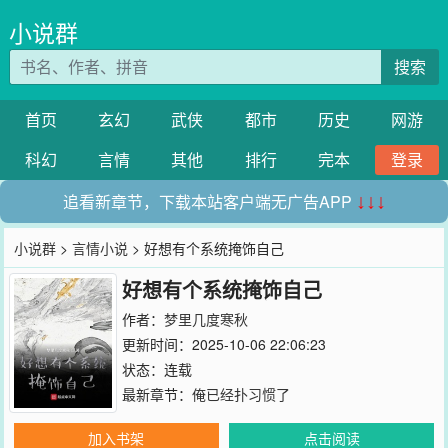
小说群
搜索
首页
玄幻
武侠
都市
历史
网游
科幻
言情
其他
排行
完本
登录
追看新章节，下载本站客户端无广告APP
↓↓↓
小说群
>
言情小说
> 好想有个系统掩饰自己
好想有个系统掩饰自己
作者：
梦里几度寒秋
更新时间：2025-10-06 22:06:23
状态：连载
最新章节：
俺已经扑习惯了
加入书架
点击阅读