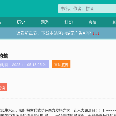
市
历史
网游
科幻
言情
追看新章节，下载本站客户端无广告APP
↓↓↓
的劫
时间：2025-11-05 18:05:21
直达底部
阅读
生水起，如何把古代武功在西方发扬光大，让人大跌耳目！！！=======
校园她带着满身的债与他们相遇……一场爱情的追逐战，面对哥哥狂热的