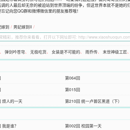
低调的人最后却无奈的被迫站到世界顶端的纷争，但这世界本就不是她的
要忘记向您QQ群和微博微信里的朋友推荐哦！
妃嫁到
/
男妃嫁到II
/
、
弹剑吟苍穹
、
无极吃货
、
女装是不可能的
、
雨乔传
、
末世神级工匠
回
第064回
回
第015回
回 烦人的一天
第210回 统一卢普区黑道（下）
回 我是谁？
第002回 校园第一天