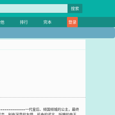
搜索
其他
排行
完本
登录
==========一代皇后、倾国倾城的公主，最终
爱恋，别有深意的友情，前身的诺言，妖媚的帝王，