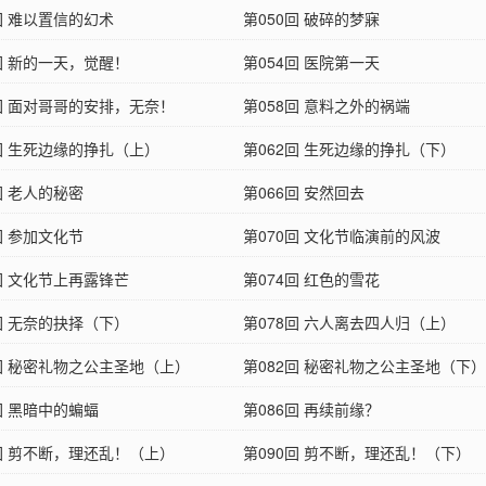
回 难以置信的幻术
第050回 破碎的梦寐
回 新的一天，觉醒！
第054回 医院第一天
7回 面对哥哥的安排，无奈！
第058回 意料之外的祸端
1回 生死边缘的挣扎（上）
第062回 生死边缘的挣扎（下）
回 老人的秘密
第066回 安然回去
回 参加文化节
第070回 文化节临演前的风波
回 文化节上再露锋芒
第074回 红色的雪花
回 无奈的抉择（下）
第078回 六人离去四人归（上）
1回 秘密礼物之公主圣地（上）
第082回 秘密礼物之公主圣地（下）
回 黑暗中的蝙蝠
第086回 再续前缘？
9回 剪不断，理还乱！（上）
第090回 剪不断，理还乱！（下）