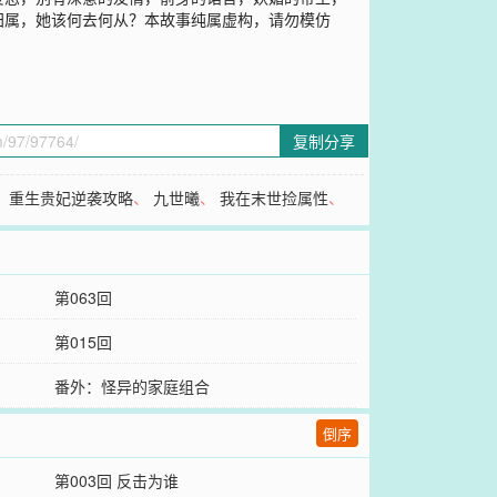
归属，她该何去何从？本故事纯属虚构，请勿模仿
复制分享
、
重生贵妃逆袭攻略
、
九世曦
、
我在末世捡属性
、
第063回
第015回
番外：怪异的家庭组合
倒序
第003回 反击为谁