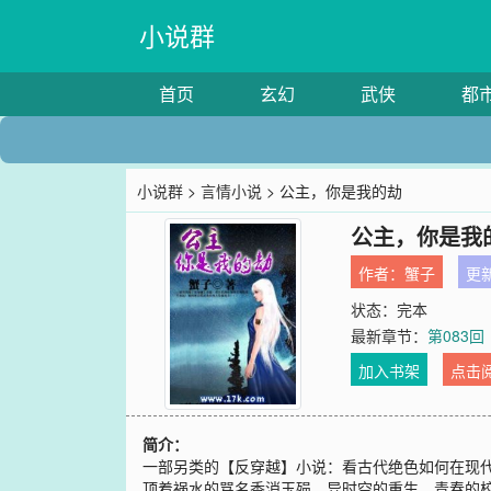
小说群
首页
玄幻
武侠
都
小说群
>
言情小说
> 公主，你是我的劫
公主，你是我
作者：
蟹子
更新
状态：完本
最新章节：
第083回
加入书架
点击
简介：
一部另类的【反穿越】小说：看古代绝色如何在现代风
顶着祸水的骂名香消玉殒。异时空的重生，青春的