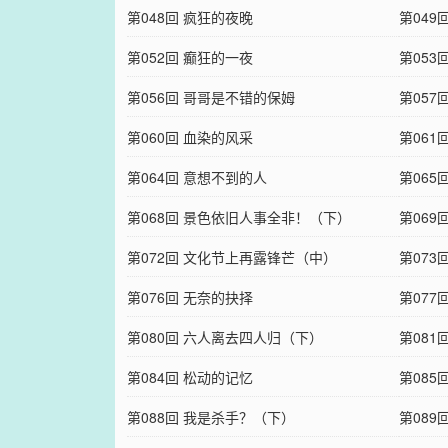
第048回 疯狂的夜晚
第049
第052回 癫狂的一夜
第053
第056回 哥哥是不错的保姆
第05
第060回 血染的风采
第06
第064回 意想不到的人
第065
第068回 景色依旧人事全非！（下）
第069
第072回 文化节上再露锋芒（中）
第073
第076回 无奈的抉择
第077
第080回 六人离去四人归（下）
第08
第084回 松动的记忆
第085
第088回 我是杀手？（下）
第08