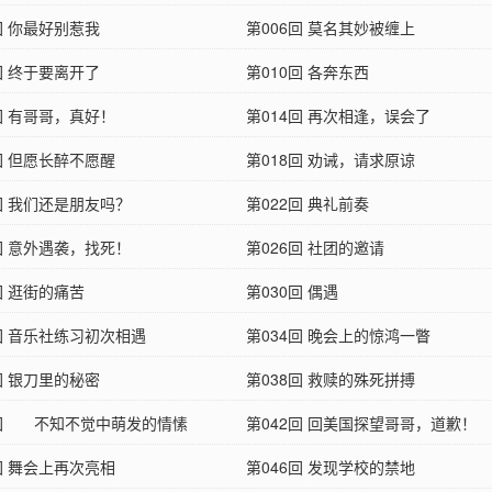
回 你最好别惹我
第006回 莫名其妙被缠上
回 终于要离开了
第010回 各奔东西
回 有哥哥，真好！
第014回 再次相逢，误会了
回 但愿长醉不愿醒
第018回 劝诫，请求原谅
回 我们还是朋友吗？
第022回 典礼前奏
回 意外遇袭，找死！
第026回 社团的邀请
回 逛街的痛苦
第030回 偶遇
回 音乐社练习初次相遇
第034回 晚会上的惊鸿一瞥
回 银刀里的秘密
第038回 救赎的殊死拼搏
1回 不知不觉中萌发的情愫
第042回 回美国探望哥哥，道歉！
回 舞会上再次亮相
第046回 发现学校的禁地