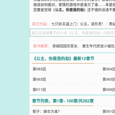
她该如何面对，爱情的游戏中是谁欠了谁……本是
您要是觉得《
公主，你是我的劫
》还不错的话请不
其它作品：
七只妖夫逼上门：公主，请负责！
/
男
新书推荐：
穿越田园农家女
、
重生年代娇宠小福包
《公主，你是我的劫》最新12章节
第083回
第064
第063回
第063
第011回
第006
章节列表，第1章~ 100章/共282章
楔子：嫁衣为谁？
第001