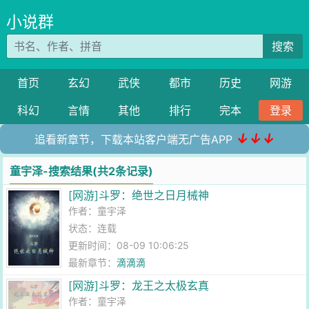
小说群
搜索
首页
玄幻
武侠
都市
历史
网游
科幻
言情
其他
排行
完本
登录
↓↓↓
追看新章节，下载本站客户端无广告APP
童宇泽-搜索结果(共2条记录)
[网游]斗罗：绝世之日月械神
作者：
童宇泽
状态：连载
更新时间：08-09 10:06:25
最新章节：
滴滴滴
[网游]斗罗：龙王之太极玄真
作者：
童宇泽